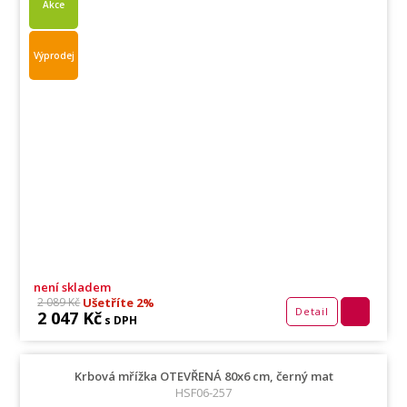
Akce
Výprodej
není skladem
Ušetříte 2%
2 089 Kč
Detail
2 047 Kč
s DPH
Krbová mřížka OTEVŘENÁ 80x6 cm, černý mat
HSF06-257