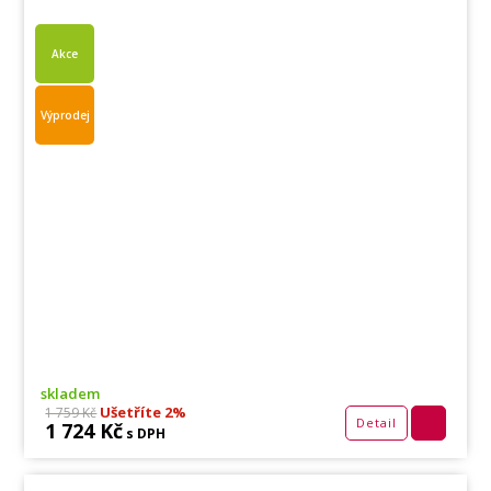
Akce
Výprodej
skladem
Ušetříte 2%
1 759 Kč
Detail
1 724 Kč
s DPH