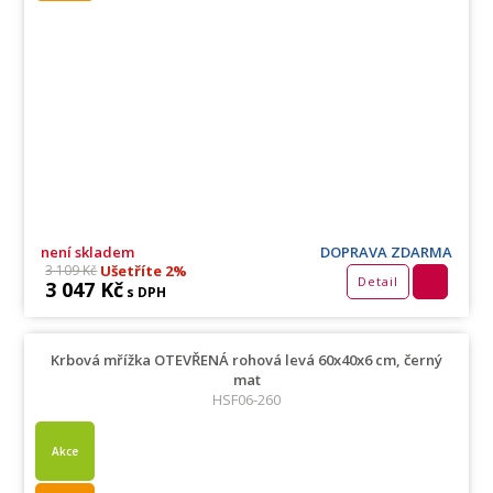
není skladem
DOPRAVA ZDARMA
Ušetříte 2%
3 109 Kč
Detail
3 047 Kč
s DPH
Krbová mřížka OTEVŘENÁ rohová levá 60x40x6 cm, černý
mat
HSF06-260
Akce