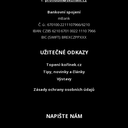
E:
profidum@seznam.cz
Bankovní spojení
mBank
Č. ú.: 670100-2211107966/6210
IBAN: CZ85 6210 6701 0022 1110 7966
BIC (SWIFT): BREXCZPPXXX
UŽITEČNÉ ODKAZY
Topení-kořínek.cz
Tipy, novinky a články
Výstavy
Zásady ochrany osobních údajů
NAPIŠTE NÁM