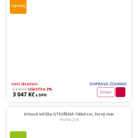
Výprodej
není skladem
DOPRAVA ZDARMA
Ušetříte 2%
3 109 Kč
Detail
3 047 Kč
s DPH
Krbová mřížka OTEVŘENÁ 100x6 cm, černý mat
HSF06-258