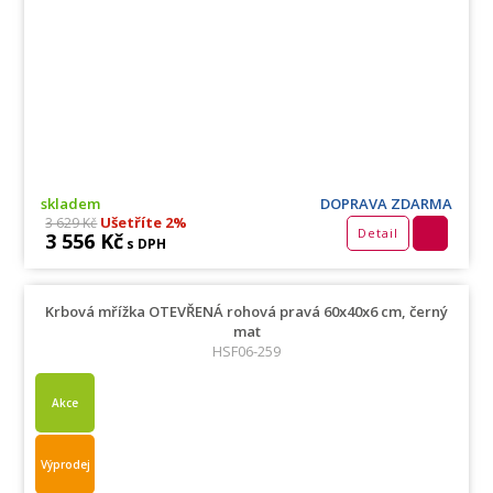
skladem
DOPRAVA ZDARMA
Ušetříte 2%
3 629 Kč
Detail
3 556 Kč
s DPH
Krbová mřížka OTEVŘENÁ rohová pravá 60x40x6 cm, černý
mat
HSF06-259
Akce
Výprodej