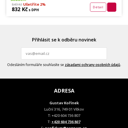
Ušetříte 2%
849 Kč
Detail
832 Kč
s DPH
Přihlásit se k odběru novinek
Odesláním formuláře souhlasíte se
zásadami ochrany osobních údajů
.
ADRESA
Gustav Kořínek
Luční 316, 749 01 Vítkov
T: +420 604 736 807
T:
+420 604 736 807