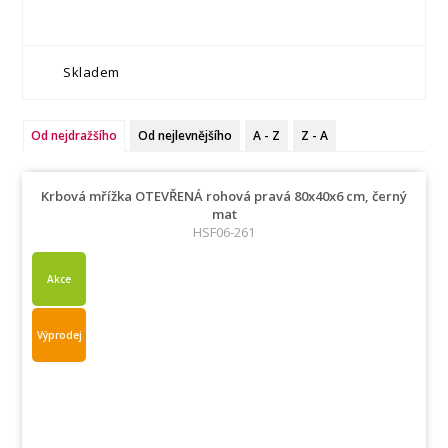
Skladem
Od nejdražšího
Od nejlevnějšího
A - Z
Z - A
Krbová mřížka OTEVŘENÁ rohová pravá 80x40x6 cm, černý
mat
HSF06-261
Akce
Výprodej