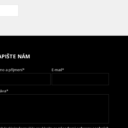
APIŠTE NÁM
no a příjmení*
E-mail*
áva*