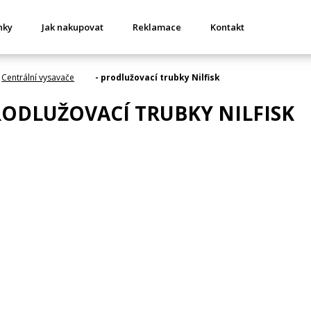
nky
Jak nakupovat
Reklamace
Kontakt
Centrální vysavače
- prodlužovací trubky Nilfisk
RODLUŽOVACÍ TRUBKY NILFISK