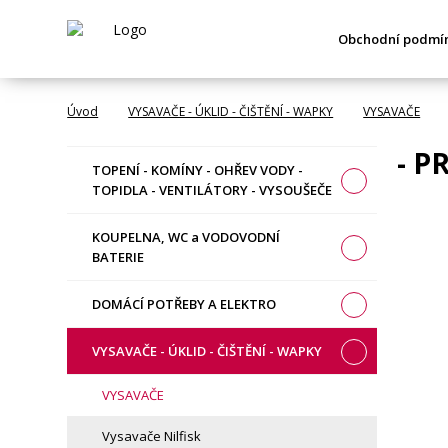
Obchodní podmí
Úvod
VYSAVAČE - ÚKLID - ČIŠTĚNÍ - WAPKY
VYSAVAČE
- P
TOPENÍ - KOMÍNY - OHŘEV VODY -
TOPIDLA - VENTILÁTORY - VYSOUŠEČE
KOUPELNA, WC a VODOVODNÍ
BATERIE
DOMÁCÍ POTŘEBY A ELEKTRO
VYSAVAČE - ÚKLID - ČIŠTĚNÍ - WAPKY
VYSAVAČE
Vysavače Nilfisk