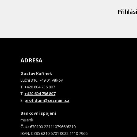
Přihlás
ADRESA
Gustav Kořínek
Luční 316, 749 01 Vítkov
T: +420 604 736 807
T:
+420 604 736 807
E:
profidum@seznam.cz
Bankovní spojení
mBank
Č. ú.: 670100-2211107966/6210
IBAN: CZ85 6210 6701 0022 1110 7966