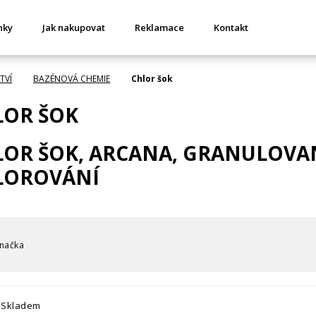
nky
Jak nakupovat
Reklamace
Kontakt
TVÍ
BAZÉNOVÁ CHEMIE
Chlor šok
LOR ŠOK
LOR ŠOK, ARCANA, GRANULOVA
LOROVÁNÍ
načka
Skladem