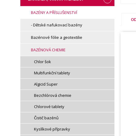
BAZÉNY A PŘÍSLUŠENSTVÍ
OD
- Dětské nafukovací bazény
Bazénové fólie a geotextilie
BAZÉNOVÁ CHEMIE
Chlor šok
Multifunkční tablety
Algicid Super
Bezchlórová chemie
Chlorové tablety
Čistič bazénů
Kyslíkové přípravky