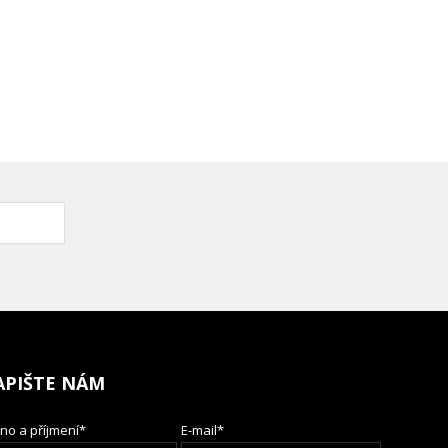
APIŠTE NÁM
no a příjmení*
E-mail*