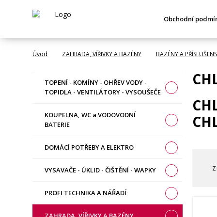
Obchodní podmí
Úvod
ZAHRADA, VÍŘIVKY A BAZÉNY
BAZÉNY A PŘÍSLUŠENS
CH
TOPENÍ - KOMÍNY - OHŘEV VODY -
TOPIDLA - VENTILÁTORY - VYSOUŠEČE
CH
KOUPELNA, WC a VODOVODNÍ
CH
BATERIE
DOMÁCÍ POTŘEBY A ELEKTRO
Z
VYSAVAČE - ÚKLID - ČIŠTĚNÍ - WAPKY
PROFI TECHNIKA A NÁŘADÍ
ZAHRADA, VÍŘIVKY A BAZÉNY