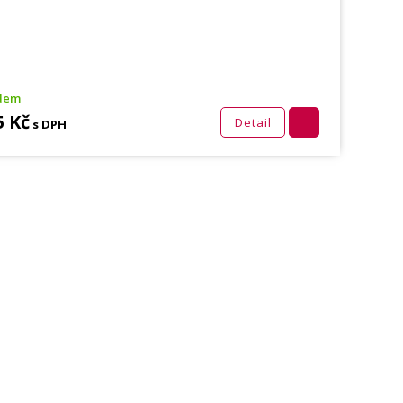
adem
5 Kč
Detail
s DPH