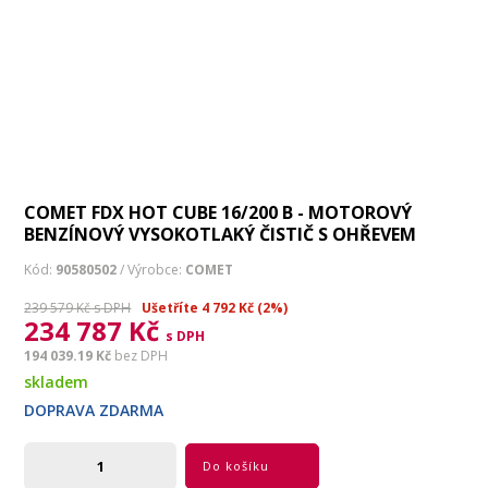
COMET FDX HOT CUBE 16/200 B - MOTOROVÝ
BENZÍNOVÝ VYSOKOTLAKÝ ČISTIČ S OHŘEVEM
Kód:
90580502
/ Výrobce:
COMET
239 579 Kč s DPH
Ušetříte 4 792 Kč (2%)
234 787 Kč
s DPH
194 039.19 Kč
bez DPH
skladem
DOPRAVA ZDARMA
Do košíku