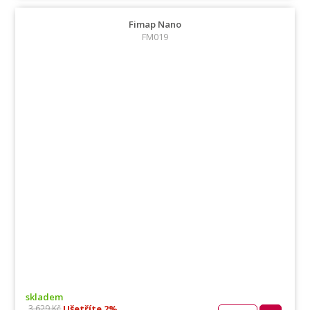
Fimap Nano
FM019
skladem
Ušetříte 2%
3 629 Kč