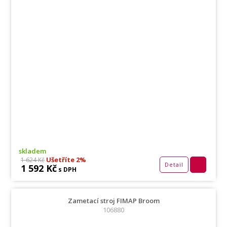
skladem
Ušetříte 2%
1 624 Kč
Detail
1 592 Kč
s DPH
Zametací stroj FIMAP Broom
106880