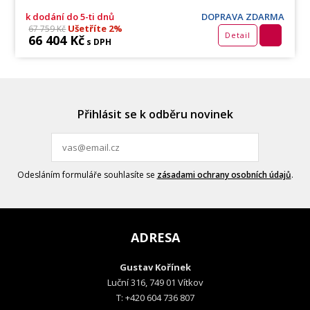
k dodání do 5-ti dnů
DOPRAVA ZDARMA
Ušetříte 2%
67 759 Kč
Detail
66 404 Kč
s DPH
Přihlásit se k odběru novinek
Odesláním formuláře souhlasíte se
zásadami ochrany osobních údajů
.
ADRESA
Gustav Kořínek
Luční 316, 749 01 Vítkov
T: +420 604 736 807