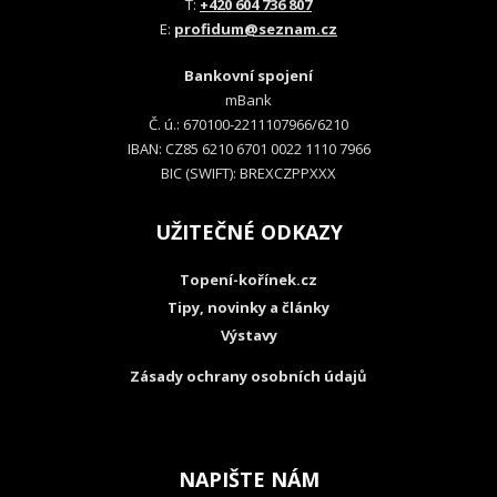
T:
+420 604 736 807
E:
profidum@seznam.cz
Bankovní spojení
mBank
Č. ú.: 670100-2211107966/6210
IBAN: CZ85 6210 6701 0022 1110 7966
BIC (SWIFT): BREXCZPPXXX
UŽITEČNÉ ODKAZY
Topení-kořínek.cz
Tipy, novinky a články
Výstavy
Zásady ochrany osobních údajů
NAPIŠTE NÁM