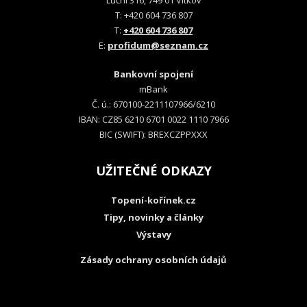
Luční 316, 749 01 Vítkov
T: +420 604 736 807
T:
+420 604 736 807
E:
profidum@seznam.cz
Bankovní spojení
mBank
Č. ú.: 670100-2211107966/6210
IBAN: CZ85 6210 6701 0022 1110 7966
BIC (SWIFT): BREXCZPPXXX
UŽITEČNÉ ODKAZY
Topení-kořínek.cz
Tipy, novinky a články
Výstavy
Zásady ochrany osobních údajů