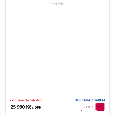
PK 54789
k dodání do 5-ti dnů
DOPRAVA ZDARMA
25 990 Kč
Detail
s DPH