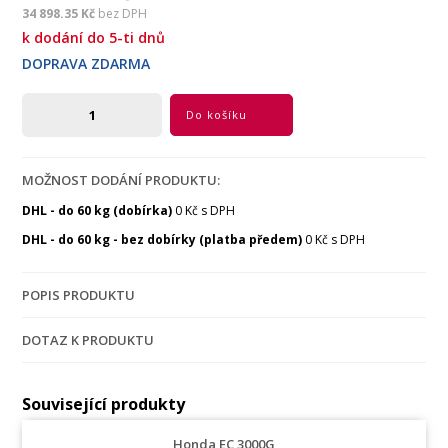
34 898.35 Kč
bez DPH
k dodání do 5-ti dnů
DOPRAVA ZDARMA
Do košíku
MOŽNOST DODÁNÍ PRODUKTU:
DHL - do 60 kg (dobírka)
0 Kč s DPH
DHL - do 60 kg - bez dobírky (platba předem)
0 Kč s DPH
POPIS PRODUKTU
DOTAZ K PRODUKTU
Související produkty
Honda EC 3000G