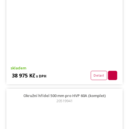
skladem
38 975 Kč
Detail
s DPH
Okružní hřídel 500 mm pro HVP 60A (komplet)
20519941