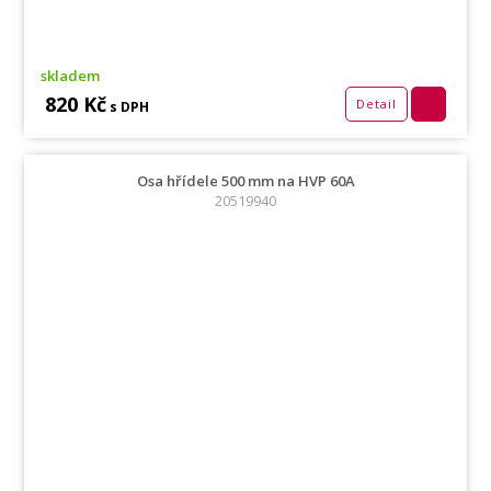
skladem
820 Kč
Detail
s DPH
Osa hřídele 500 mm na HVP 60A
20519940