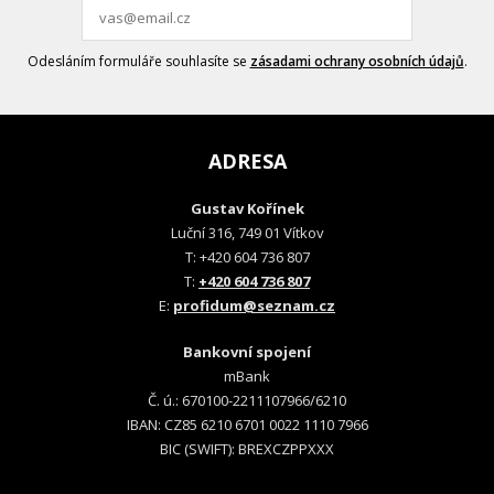
Odesláním formuláře souhlasíte se
zásadami ochrany osobních údajů
.
ADRESA
Gustav Kořínek
Luční 316, 749 01 Vítkov
T: +420 604 736 807
T:
+420 604 736 807
E:
profidum@seznam.cz
Bankovní spojení
mBank
Č. ú.: 670100-2211107966/6210
IBAN: CZ85 6210 6701 0022 1110 7966
BIC (SWIFT): BREXCZPPXXX