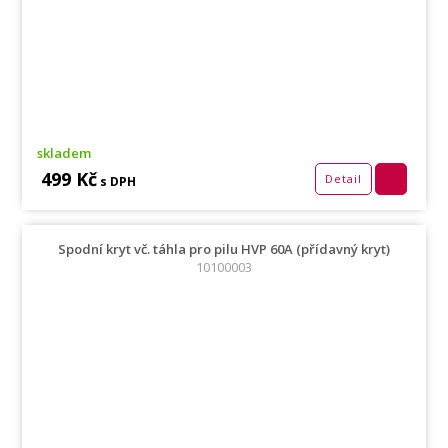
skladem
499 Kč
Detail
s DPH
Spodní kryt vč. táhla pro pilu HVP 60A (přídavný kryt)
10100003