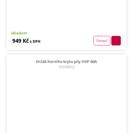
skladem
949 Kč
Detail
s DPH
Držák horního krytu pily HVP 60A
10100012