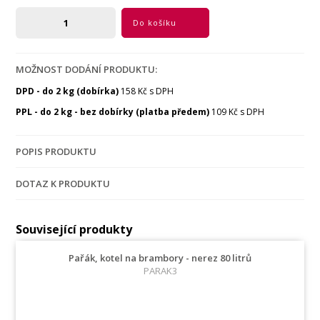
Do košíku
MOŽNOST DODÁNÍ PRODUKTU:
DPD - do 2 kg (dobírka)
158 Kč s DPH
PPL - do 2 kg - bez dobírky (platba předem)
109 Kč s DPH
POPIS PRODUKTU
DOTAZ K PRODUKTU
Související produkty
Pařák, kotel na brambory - nerez 80 litrů
PARAK3