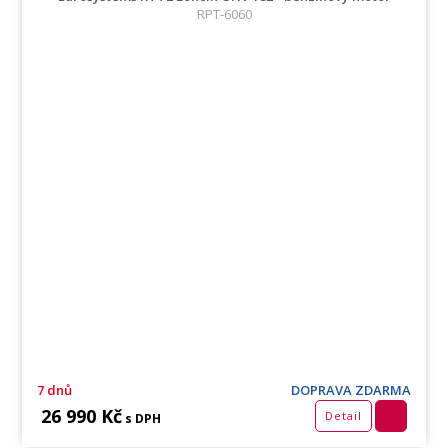
RPT-6060
7 dnů
DOPRAVA ZDARMA
26 990 Kč
Detail
s DPH