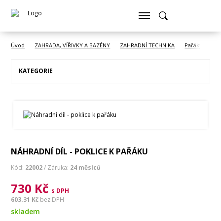
Úvod
ZAHRADA, VÍŘIVKY A BAZÉNY
ZAHRADNÍ TECHNIKA
Pařáky a přísl
KATEGORIE
NÁHRADNÍ DÍL - POKLICE K PAŘÁKU
Kód:
22002
/ Záruka:
24 měsíců
730 Kč
s DPH
603.31 Kč
bez DPH
skladem