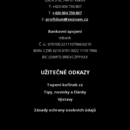
Luční 316, 749 01 Vítkov
T: +420 604 736 807
T:
+420 604 736 807
E:
profidum@seznam.cz
Bankovní spojení
mBank
Č. ú.: 670100-2211107966/6210
IBAN: CZ85 6210 6701 0022 1110 7966
BIC (SWIFT): BREXCZPPXXX
UŽITEČNÉ ODKAZY
Topení-kořínek.cz
Tipy, novinky a články
Výstavy
Zásady ochrany osobních údajů