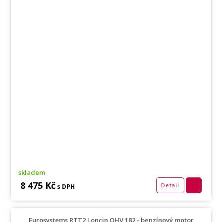
skladem
8 475 Kč
Detail
s DPH
Eurosystems RTT2 Loncin OHV 182 - benzínový motor