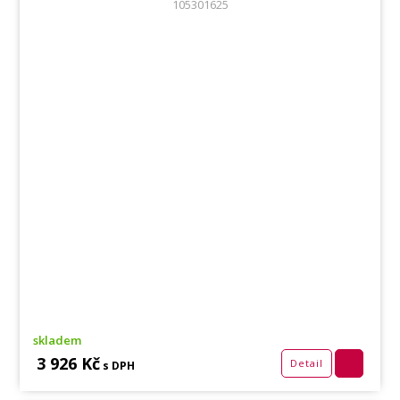
105301625
skladem
3 926 Kč
Detail
s DPH