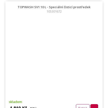
TOPWASH SV1 10 L - Speciální čisticí prostředek
105301672
skladem
Detail