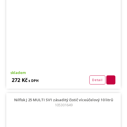
skladem
272 Kč
Detail
s DPH
Nilfisk J 25 MULTI SV1 zásaditý čistič víceúčelový 10 litrů
105301649