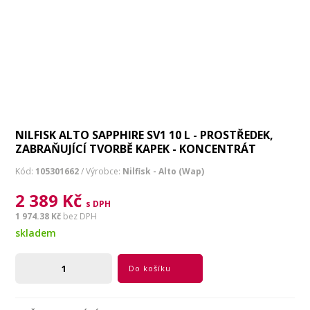
NILFISK ALTO SAPPHIRE SV1 10 L - PROSTŘEDEK,
ZABRAŇUJÍCÍ TVORBĚ KAPEK - KONCENTRÁT
Kód:
105301662
/ Výrobce:
Nilfisk - Alto (Wap)
2 389 Kč
s DPH
1 974.38 Kč
bez DPH
skladem
Do košíku