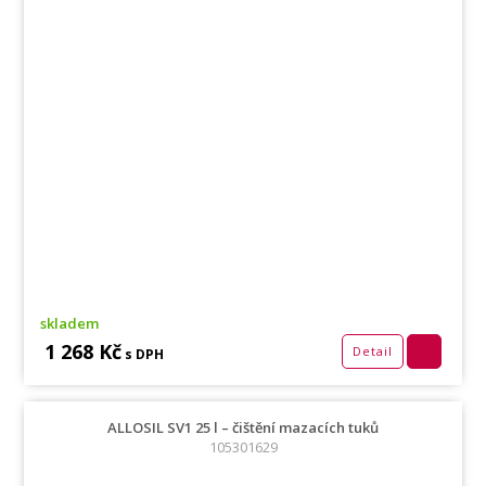
skladem
1 268 Kč
Detail
s DPH
ALLOSIL SV1 25 l – čištění mazacích tuků
105301629