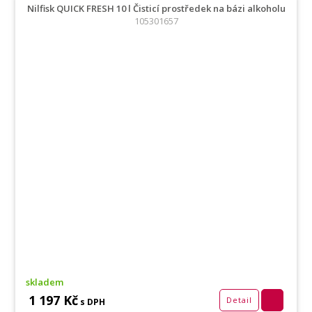
Nilfisk QUICK FRESH 10 l Čisticí prostředek na bázi alkoholu
105301657
skladem
1 197 Kč
Detail
s DPH