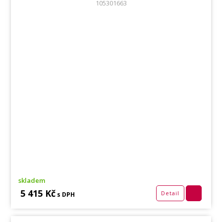
105301663
skladem
5 415 Kč
Detail
s DPH