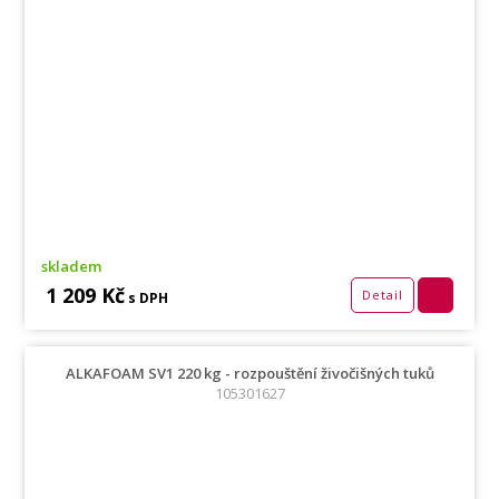
skladem
1 209 Kč
Detail
s DPH
ALKAFOAM SV1 220 kg - rozpouštění živočišných tuků
105301627