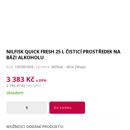
NILFISK QUICK FRESH 25 L ČISTICÍ PROSTŘEDEK NA
BÁZI ALKOHOLU
Kód:
105301658
/ Výrobce:
Nilfisk - Alto (Wap)
3 383 Kč
s DPH
2 795.87 Kč
bez DPH
skladem
Do košíku
MOŽNOST DODÁNÍ PRODUKTU: