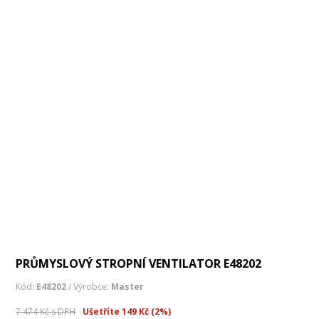
PRŮMYSLOVÝ STROPNÍ VENTILATOR E48202
Kód:
E48202
/ Výrobce:
Master
7 474 Kč s DPH
Ušetříte 149 Kč (2%)