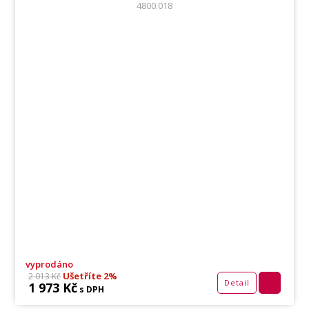
4800.018
vyprodáno
Ušetříte 2%
2 013 Kč
Detail
1 973 Kč
s DPH