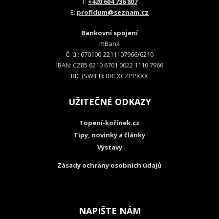
T:
+420 604 736 807
E:
profidum@seznam.cz
Bankovní spojení
mBank
Č. ú.: 670100-2211107966/6210
IBAN: CZ85 6210 6701 0022 1110 7966
BIC (SWIFT): BREXCZPPXXX
UŽITEČNÉ ODKAZY
Topení-kořínek.cz
Tipy, novinky a články
Výstavy
Zásady ochrany osobních údajů
NAPIŠTE NÁM