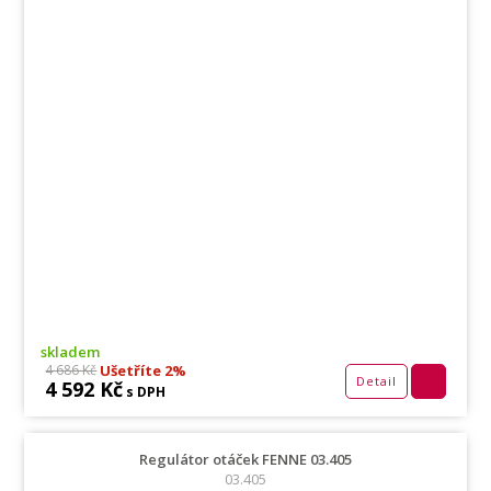
skladem
Ušetříte 2%
4 686 Kč
Detail
4 592 Kč
s DPH
Regulátor otáček FENNE 03.405
03.405