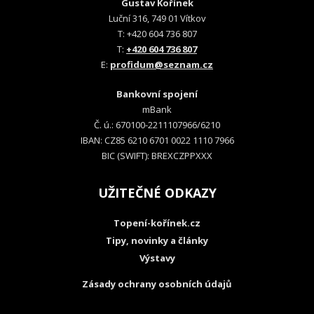
Gustav Kořínek
Luční 316, 749 01 Vítkov
T: +420 604 736 807
T:
+420 604 736 807
E:
profidum@seznam.cz
Bankovní spojení
mBank
Č. ú.: 670100-2211107966/6210
IBAN: CZ85 6210 6701 0022 1110 7966
BIC (SWIFT): BREXCZPPXXX
UŽITEČNÉ ODKAZY
Topení-kořínek.cz
Tipy, novinky a články
Výstavy
Zásady ochrany osobních údajů