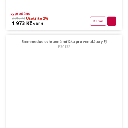
vyprodáno
Ušetříte 2%
2 013 Kč
Detail
1 973 Kč
s DPH
Biemmedue ochranná mřížka pro ventilátory FJ
P30132