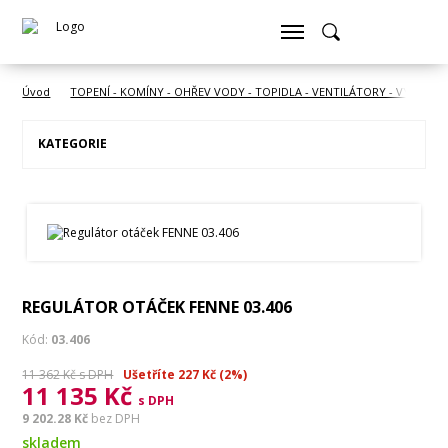
Úvod
TOPENÍ - KOMÍNY - OHŘEV VODY - TOPIDLA - VENTILÁTORY - VYSOUŠE
KATEGORIE
REGULÁTOR OTÁČEK FENNE 03.406
Kód:
03.406
11 362 Kč s DPH
Ušetříte 227 Kč (2%)
11 135 Kč
s DPH
9 202.28 Kč
bez DPH
skladem