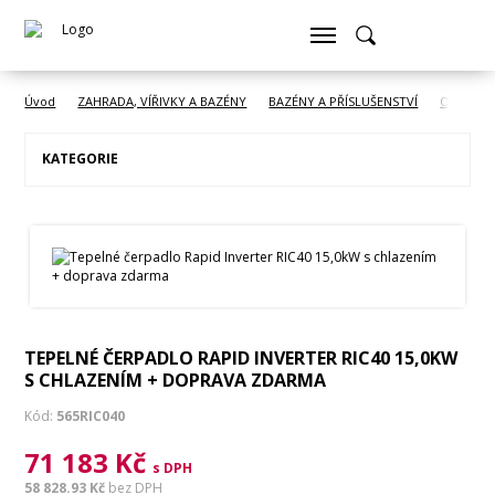
Úvod
ZAHRADA, VÍŘIVKY A BAZÉNY
BAZÉNY A PŘÍSLUŠENSTVÍ
Ohřev vo
KATEGORIE
TEPELNÉ ČERPADLO RAPID INVERTER RIC40 15,0KW
S CHLAZENÍM + DOPRAVA ZDARMA
Kód:
565RIC040
71 183 Kč
s DPH
58 828.93 Kč
bez DPH