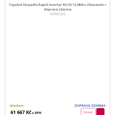
Tepelné čerpadlo Rapid Inverter RIC33 13,0kW s chlazením +
doprava zdarma
565RIC033
skladem
DOPRAVA ZDARMA
61 667 Kč
Detail
s DPH