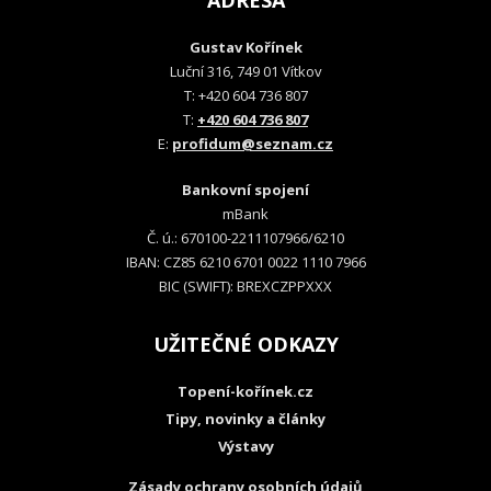
ADRESA
Gustav Kořínek
Luční 316, 749 01 Vítkov
T: +420 604 736 807
T:
+420 604 736 807
E:
profidum@seznam.cz
Bankovní spojení
mBank
Č. ú.: 670100-2211107966/6210
IBAN: CZ85 6210 6701 0022 1110 7966
BIC (SWIFT): BREXCZPPXXX
UŽITEČNÉ ODKAZY
Topení-kořínek.cz
Tipy, novinky a články
Výstavy
Zásady ochrany osobních údajů