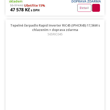
skladem
DOPRAVA ZDARMA
Ušetříte 15%
55 974 Kč
Detail
47 578 Kč
s DPH
Tepelné čerpadlo Rapid Inverter RIC45 (IPHCR45) 17,5kW s
chlazením + doprava zdarma
565RIC045