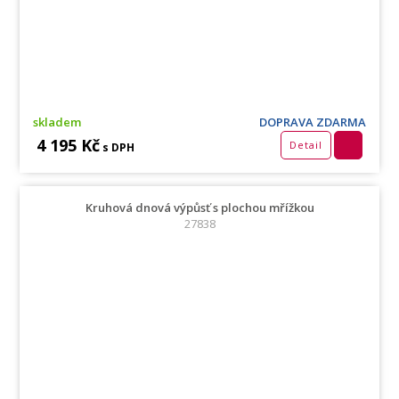
skladem
DOPRAVA ZDARMA
4 195 Kč
Detail
s DPH
Kruhová dnová výpůsť s plochou mřížkou
27838