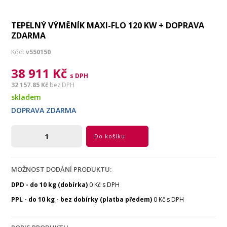
TEPELNÝ VÝMĚNÍK MAXI-FLO 120 KW + DOPRAVA
ZDARMA
Kód:
v550150
38 911 Kč
s DPH
32 157.85 Kč
bez DPH
skladem
DOPRAVA ZDARMA
Do košíku
MOŽNOST DODÁNÍ PRODUKTU:
DPD - do 10 kg (dobírka)
0 Kč s DPH
PPL - do 10 kg - bez dobírky (platba předem)
0 Kč s DPH