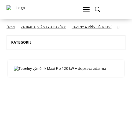
Úvod
ZAHRADA, VÍŘIVKY A BAZÉNY
BAZÉNY A PŘÍSLUŠENSTVÍ
Ohřev vo
KATEGORIE