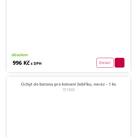
skladem
996 Kč
Detail
s DPH
Úchyt do betonu pro kotvení žebříku, nerez – 1 ks
751003