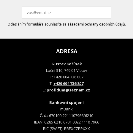
Odesláním formuláře souhlasíte se
zásadami ochrany osobních údajů
.
ADRESA
Gustav Kořínek
Luční 316, 749 01 Vítkov
T: +420 604 736 807
T:
+420 604 736 807
E:
profidum@seznam.cz
Bankovní spojení
mBank
Č. ú.: 670100-2211107966/6210
IBAN: CZ85 6210 6701 0022 1110 7966
BIC (SWIFT): BREXCZPPXXX