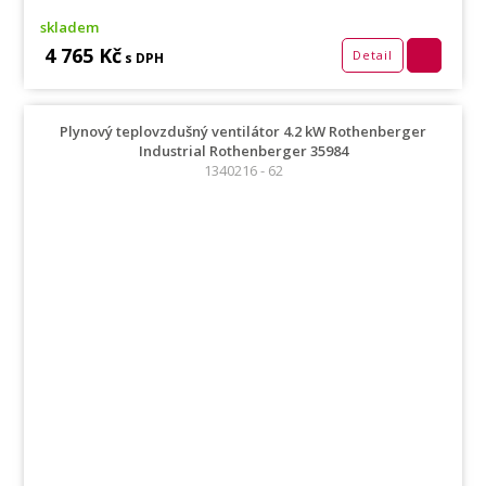
skladem
4 765 Kč
Detail
s DPH
Plynový teplovzdušný ventilátor 4.2 kW Rothenberger
Industrial Rothenberger 35984
1340216 - 62