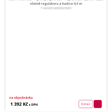
včetně regulátoru a hadice 0,5 m
114036554900020001
na objednávku
1 392 Kč
Detail
s DPH