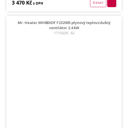
3 470 Kč
Detail
s DPH
Mr. Heater MH8BXDF F232005 plynový teplovzdušný
ventilátor 2.4 kW
1715628 - 62