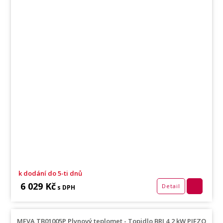
k dodání do 5-ti dnů
6 029 Kč
Detail
s DPH
MEVA TB01005P Plynový teplomet - Topidlo BRI 4,2 kW PIEZO