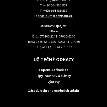
Luční 316, 749 01 Vítkov
T: +420 604 736 807
T:
+420 604 736 807
E:
profidum@seznam.cz
Bankovní spojení
mBank
Č. ú.: 670100-2211107966/6210
IBAN: CZ85 6210 6701 0022 1110 7966
BIC (SWIFT): BREXCZPPXXX
UŽITEČNÉ ODKAZY
Topení-kořínek.cz
Tipy, novinky a články
Výstavy
Zásady ochrany osobních údajů