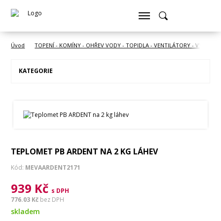
Úvod
TOPENÍ - KOMÍNY - OHŘEV VODY - TOPIDLA - VENTILÁTORY - VYSOUŠE
KATEGORIE
TEPLOMET PB ARDENT NA 2 KG LÁHEV
Kód:
MEVAARDENT2171
939 Kč
s DPH
776.03 Kč
bez DPH
skladem