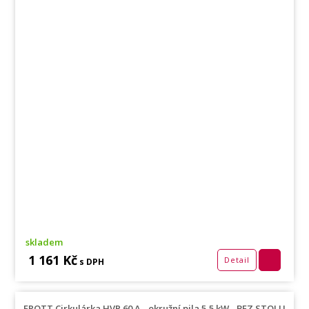
skladem
1 161 Kč
Detail
s DPH
FROTT Cirkulárka HVP 60 A - okružní pila 5,5 kW - BEZ STOLU