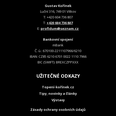
Gustav Kořínek
Luční 316, 749 01 Vítkov
T: +420 604 736 807
T:
+420 604 736 807
E:
profidum@seznam.cz
Bankovní spojení
mBank
Č. ú.: 670100-2211107966/6210
IBAN: CZ85 6210 6701 0022 1110 7966
BIC (SWIFT): BREXCZPPXXX
UŽITEČNÉ ODKAZY
Topení-kořínek.cz
Tipy, novinky a články
Výstavy
Zásady ochrany osobních údajů