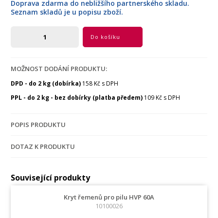
Doprava zdarma do nebližšího partnerského skladu.
Seznam skladů je u popisu zboží.
Do košíku
MOŽNOST DODÁNÍ PRODUKTU:
DPD - do 2 kg (dobírka)
158 Kč s DPH
PPL - do 2 kg - bez dobírky (platba předem)
109 Kč s DPH
POPIS PRODUKTU
DOTAZ K PRODUKTU
Související produkty
Kryt řemenů pro pilu HVP 60A
10100026