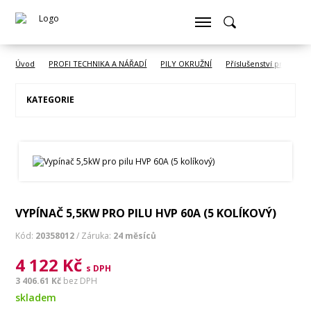
Úvod
PROFI TECHNIKA A NÁŘADÍ
PILY OKRUŽNÍ
Příslušenství pro pilu 
KATEGORIE
VYPÍNAČ 5,5KW PRO PILU HVP 60A (5 KOLÍKOVÝ)
Kód:
20358012
/ Záruka:
24 měsíců
4 122 Kč
s DPH
3 406.61 Kč
bez DPH
skladem