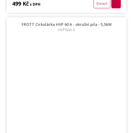
499 Kč
Detail
s DPH
FROTT Cirkulárka HVP 60 A - okružní pila - 5,5kW
HVP60A-5