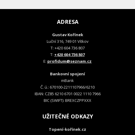
ADRESA
Gustav Kořínek
Luční 316, 749 01 Vítkov
T: +420 604 736 807
T:
+420 604 736 807
E:
profidum@seznam.cz
Bankovní spojení
mBank
Č. ú.: 670100-2211107966/6210
IBAN: CZ85 6210 6701 0022 1110 7966
BIC (SWIFT): BREXCZPPXXX
UŽITEČNÉ ODKAZY
Topení-kořínek.cz