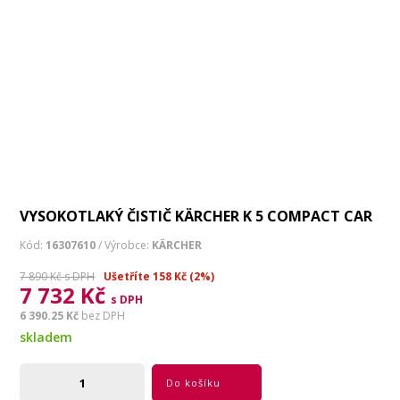
VYSOKOTLAKÝ ČISTIČ KÄRCHER K 5 COMPACT CAR
Kód:
16307610
/ Výrobce:
KÄRCHER
7 890 Kč s DPH
Ušetříte 158 Kč (2%)
7 732 Kč
s DPH
6 390.25 Kč
bez DPH
skladem
Do košíku