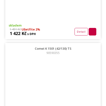
skladem
Ušetříte 2%
1 451 Kč
Detail
1 422 Kč
s DPH
Comet K 1501 (42/130) TS
90590355