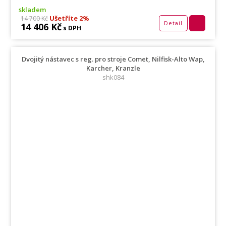
skladem
Ušetříte 2%
14 700 Kč
Detail
14 406 Kč
s DPH
Dvojitý nástavec s reg. pro stroje Comet, Nilfisk-Alto Wap,
Karcher, Kranzle
shk084