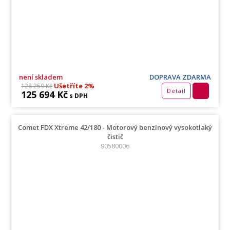
není skladem
DOPRAVA ZDARMA
Ušetříte 2%
128 259 Kč
Detail
125 694 Kč
s DPH
Comet FDX Xtreme 42/180 - Motorový benzínový vysokotlaký
čistič
90580006