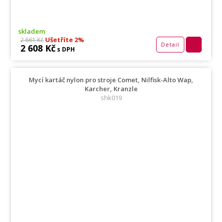
skladem
Ušetříte 2%
2 661 Kč
Detail
2 608 Kč
s DPH
Mycí kartáč nylon pro stroje Comet, Nilfisk-Alto Wap,
Karcher, Kranzle
shk019