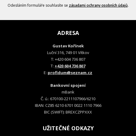
Odesláním formuláře souhlasíte se
zásadami ochrany osobních údajů
.
ADRESA
Gustav Kořínek
Luční 316, 749 01 Vítkov
T: +420 604 736 807
T:
+420 604 736 807
E:
profidum@seznam.cz
Bankovní spojení
mBank
Č. ú.: 670100-2211107966/6210
IBAN: CZ85 6210 6701 0022 1110 7966
BIC (SWIFT): BREXCZPPXXX
UŽITEČNÉ ODKAZY