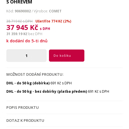
S OHŘEVEM
Kód:
90690002
/ Výrobce:
COMET
38 719 Kč s DPH
Ušetříte 774 Kč (2%)
37 945 Kč
s DPH
31 359.19 Kč
bez DPH
k dodání do 5-ti dnů
Do košíku
MOŽNOST DODÁNÍ PRODUKTU:
DHL - do 50 kg (dobírka)
691 Kč s DPH
DHL - do 50 kg - bez dobírky (platba předem)
691 Kč s DPH
POPIS PRODUKTU
DOTAZ K PRODUKTU