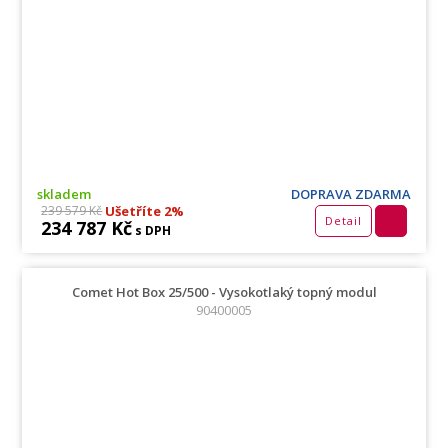
skladem
DOPRAVA ZDARMA
Ušetříte 2%
239 579 Kč
Detail
234 787 Kč
s DPH
Comet Hot Box 25/500 - Vysokotlaký topný modul
90400005