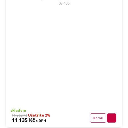
03.406
skladem
Ušetříte 2%
11 362 Kč
Detail
11 135 Kč
s DPH