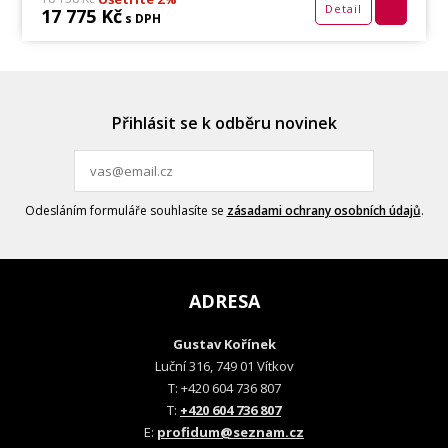
Detail
17 775 Kč
s DPH
Přihlásit se k odběru novinek
Odesláním formuláře souhlasíte se
zásadami ochrany osobních údajů
.
ADRESA
Gustav Kořínek
Luční 316, 749 01 Vítkov
T: +420 604 736 807
T:
+420 604 736 807
E:
profidum@seznam.cz