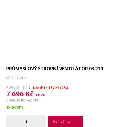
PRŮMYSLOVÝ STROPNÍ VENTILÁTOR 03.210
Kód:
03.210
7 853 Kč s DPH
Ušetříte 157 Kč (2%)
7 696 Kč
s DPH
6 360.28 Kč
bez DPH
skladem
Do košíku