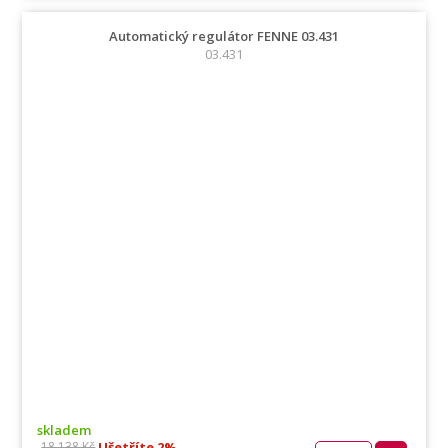
Automatický regulátor FENNE 03.431
03.431
skladem
Ušetříte 2%
18 138 Kč